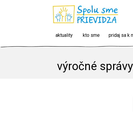
aktuality
kto sme
pridaj sa k
výročné správy