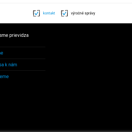
kontakt
výročné správy
sme prievidza
me
 sa k nám
ceme