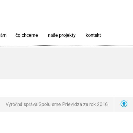
 nám
čo chceme
naše projekty
kontakt
Výročná správa Spolu sme Prievidza za rok 2016